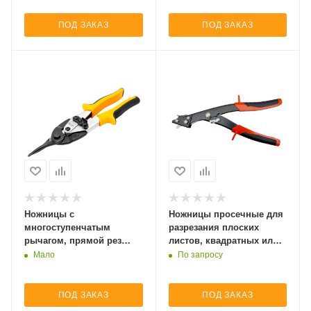
ПОД ЗАКАЗ
ПОД ЗАКАЗ
Ножницы с
Ножницы просечные для
многоступенчатым
разрезания плоских
рычагом, прямой рез
листов, квадратных или
MA421
круглых профилей M926
Мало
По запросу
ПОД ЗАКАЗ
ПОД ЗАКАЗ