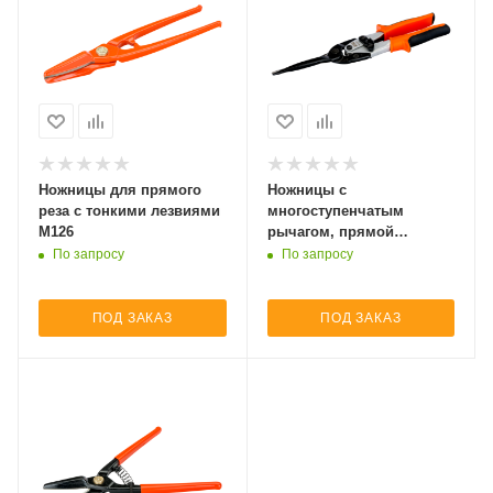
Ножницы для прямого
Ножницы с
реза с тонкими лезвиями
многоступенчатым
M126
рычагом, прямой
длинный рез MA431
По запросу
По запросу
ПОД ЗАКАЗ
ПОД ЗАКАЗ