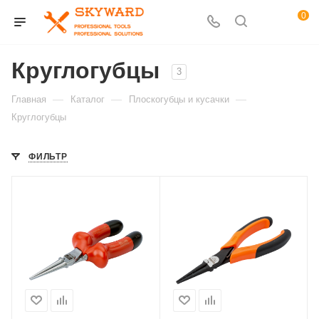
0
Круглогубцы
3
—
—
—
Главная
Каталог
Плоскогубцы и кусачки
Круглогубцы
ФИЛЬТР