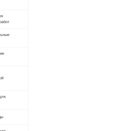
ля
работ
льные
кие
ой
для
цы
для