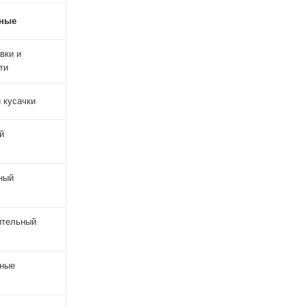
рные
вки и
ти
 кусачки
й
ный
ительный
чные