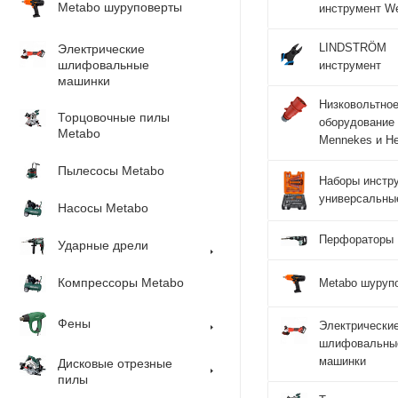
Metabo шуруповерты
инструмент W
LINDSTRÖM
Электрические
шлифовальные
инструмент
машинки
Низковольтно
Торцовочные пилы
оборудование
Metabo
Mennekes и He
Пылесосы Metabo
Наборы инстр
универсальны
Насосы Metabo
Перфораторы
Ударные дрели
Компрессоры Metabo
Metabo шуруп
Фены
Электрически
шлифовальны
машинки
Дисковые отрезные
пилы