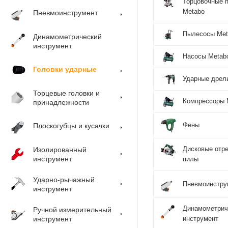
Торцовочные 
Metabo
Пневмоинструмент
Пылесосы Met
Динамометрический
инструмент
Насосы Metab
Головки ударные
Ударные дрел
Торцевые головки и
Компрессоры 
принадлежности
Фены
Плоскогубцы и кусачки
Дисковые отр
Изолированный
инструмент
пилы
Ударно-рычажный
Пневмоинстру
инструмент
Динамометрич
Ручной измерительный
инструмент
инструмент