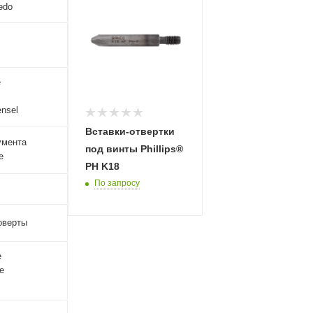
edo
е
nsel
Вставки-отвертки
умента
под винты Phillips®
е
PH K18
По запросу
оверты
е
е