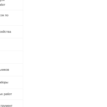
абот
сок по
ройства
ьников
аборы
ых работ
струмент