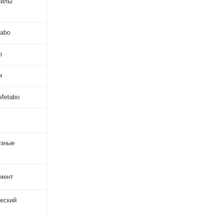
пилы
abo
o
и
Metabo
езные
мент
еский