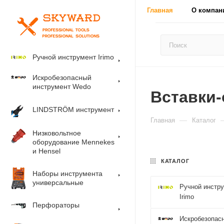
Главная
О компан
Ручной инструмент Irimo
Искробезопасный
инструмент Wedo
Вставки-
LINDSTRÖM инструмент
—
Главная
Каталог
Низковольтное
оборудование Mennekes
и Hensel
КАТАЛОГ
Наборы инструмента
универсальные
Ручной инстр
Irimo
Перфораторы
Искробезопас