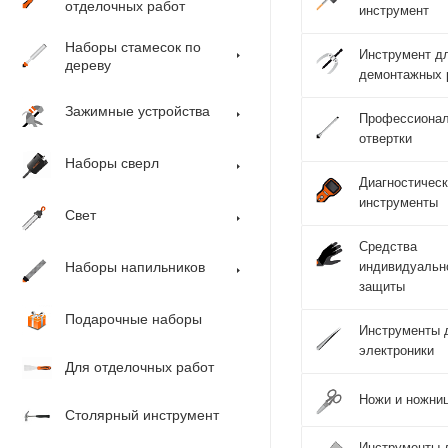
отделочных работ
инструмент
Наборы стамесок по
Инструмент д
дереву
демонтажных 
Зажимные устройства
Профессиона
отвертки
Наборы сверл
Диагностичес
инструменты
Свет
Средства
Наборы напильников
индивидуальн
защиты
Подарочные наборы
Инструменты 
электроники
Для отделочных работ
Ножи и ножни
Столярный инструмент
Инструменты 