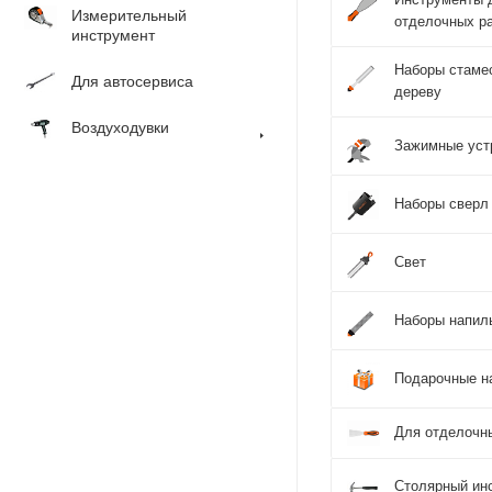
Измерительный
отделочных р
инструмент
Наборы стаме
Для автосервиса
дереву
Воздуходувки
Зажимные уст
Наборы сверл
Свет
Наборы напил
Подарочные н
Для отделочн
Столярный ин