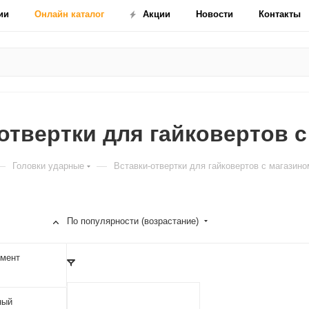
ии
Онлайн каталог
Акции
Новости
Контакты
отвертки для гайковертов 
—
—
Головки ударные
Вставки-отвертки для гайковертов с магазино
По популярности (возрастание)
умент
ный