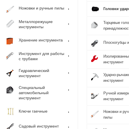
Ножовки и ручные пилы
Головки уда
Металлорежущие
Торцевые голо
инструменты
принадлежнос
Хранение инструмента
Плоскогубцы и
Инструмент для работы
Изолированны
с трубами
инструмент
Гидравлический
Ударно-рычаж
инструмент
инструмент
Специальный
автомобильный
Ручной измер
инструмент
инструмент
Ключи гаечные
Ножовки и ру
пилы
Садовый инструмент