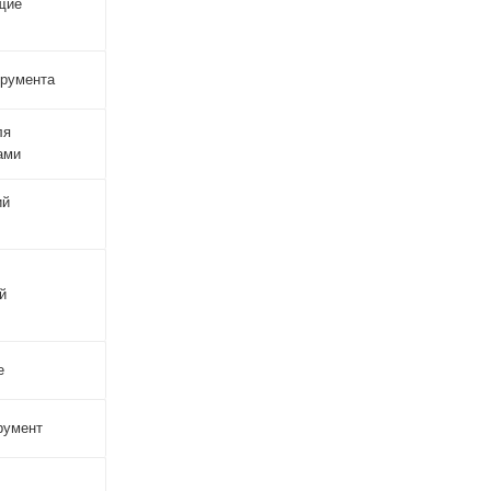
щие
трумента
ля
ами
ий
й
е
румент