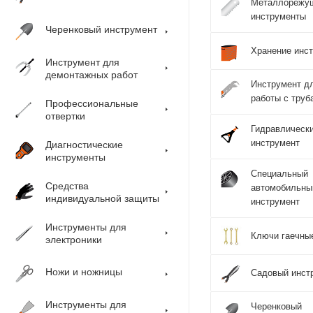
Металлорежу
инструменты
Черенковый инструмент
Хранение инс
Инструмент для
демонтажных работ
Инструмент д
работы с труб
Профессиональные
отвертки
Гидравлическ
инструмент
Диагностические
инструменты
Специальный
Средства
автомобильны
индивидуальной защиты
инструмент
Инструменты для
Ключи гаечны
электроники
Ножи и ножницы
Садовый инст
Инструменты для
Черенковый