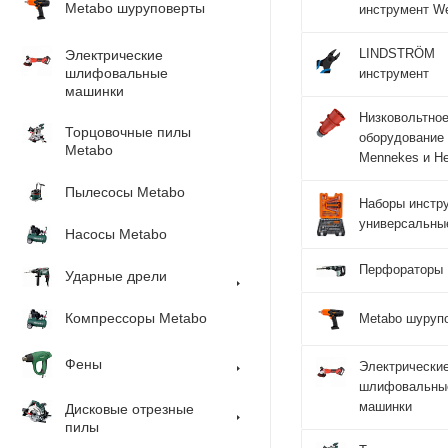
Metabo шуруповерты
инструмент W
LINDSTRÖM
Электрические
шлифовальные
инструмент
машинки
Низковольтно
Торцовочные пилы
оборудование
Metabo
Mennekes и He
Пылесосы Metabo
Наборы инстр
универсальны
Насосы Metabo
Перфораторы
Ударные дрели
Компрессоры Metabo
Metabo шуруп
Фены
Электрически
шлифовальны
машинки
Дисковые отрезные
пилы