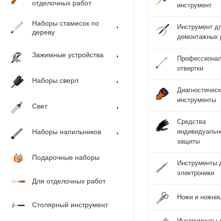
отделочных работ
инструмент
Наборы стамесок по
Инструмент д
дереву
демонтажных 
Зажимные устройства
Профессиона
отвертки
Наборы сверл
Диагностичес
инструменты
Свет
Средства
Наборы напильников
индивидуальн
защиты
Подарочные наборы
Инструменты 
электроники
Для отделочных работ
Ножи и ножни
Столярный инструмент
Инструменты 