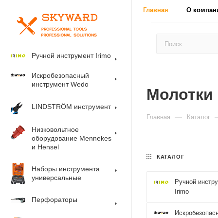
Главная
О компан
Ручной инструмент Irimo
Искробезопасный
инструмент Wedo
Молотки
LINDSTRÖM инструмент
—
Главная
Каталог
Низковольтное
оборудование Mennekes
и Hensel
КАТАЛОГ
Наборы инструмента
универсальные
Ручной инстр
Irimo
Перфораторы
Искробезопас