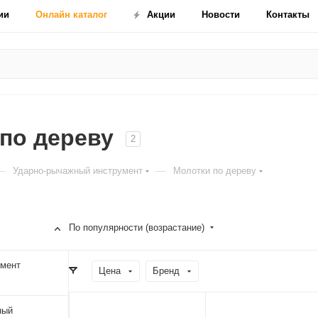
ии
Онлайн каталог
Акции
Новости
Контакты
 по дереву
2
—
—
Ударно-рычажный инструмент
Молотки по дереву
По популярности (возрастание)
умент
Цена
Бренд
ный