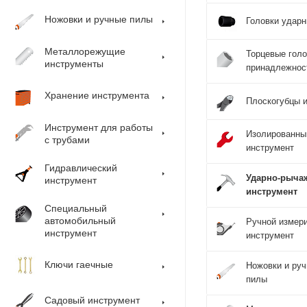
Ножовки и ручные пилы
Головки удар
Металлорежущие
Торцевые голо
инструменты
принадлежнос
Хранение инструмента
Плоскогубцы и
Инструмент для работы
Изолированны
с трубами
инструмент
Гидравлический
Ударно-рыча
инструмент
инструмент
Специальный
автомобильный
Ручной измер
инструмент
инструмент
Ключи гаечные
Ножовки и ру
пилы
Садовый инструмент