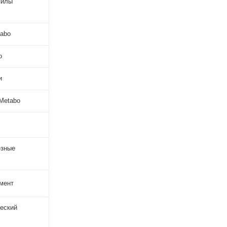
пилы
abo
o
и
Metabo
езные
мент
еский