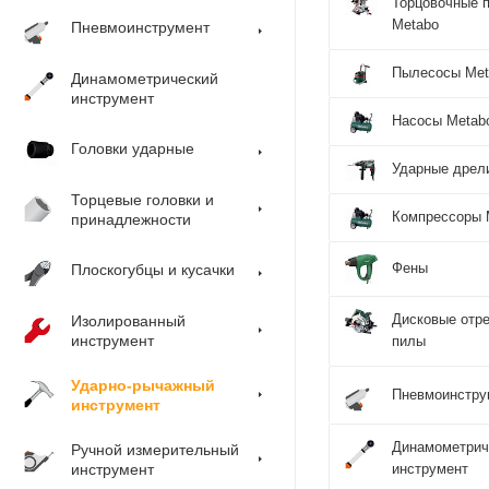
Торцовочные 
Metabo
Пневмоинструмент
Пылесосы Met
Динамометрический
инструмент
Насосы Metab
Головки ударные
Ударные дрел
Торцевые головки и
Компрессоры 
принадлежности
Фены
Плоскогубцы и кусачки
Дисковые отр
Изолированный
инструмент
пилы
Ударно-рычажный
Пневмоинстру
инструмент
Динамометрич
Ручной измерительный
инструмент
инструмент