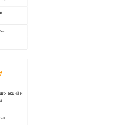
й
иса
ших акций и
й
ЬСЯ