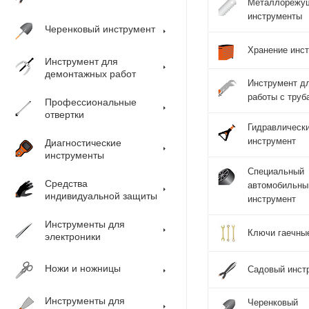
Металлорежу
инструменты
Черенковый инструмент
Хранение инс
Инструмент для
демонтажных работ
Инструмент д
работы с труб
Профессиональные
отвертки
Гидравлическ
инструмент
Диагностические
инструменты
Специальный
Средства
автомобильны
индивидуальной защиты
инструмент
Инструменты для
Ключи гаечны
электроники
Ножи и ножницы
Садовый инст
Инструменты для
Черенковый