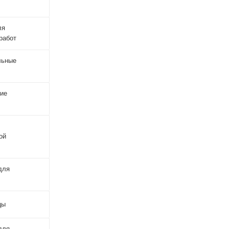
ля
работ
льные
кие
ой
для
цы
для