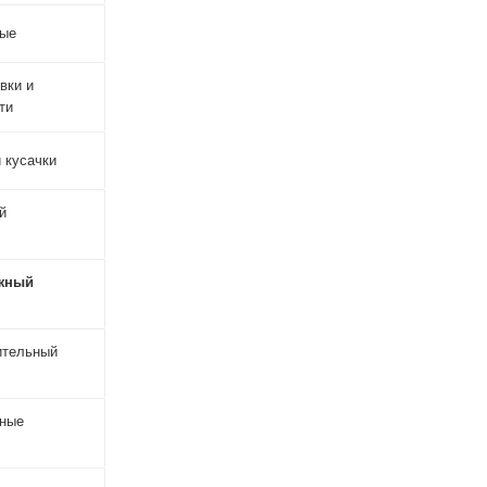
ные
вки и
ти
 кусачки
й
жный
ительный
чные