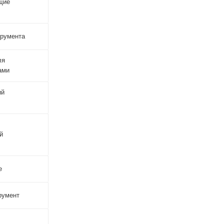
щие
трумента
ля
ами
ий
й
е
румент