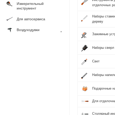
Измерительный
отделочных р
инструмент
Наборы стаме
Для автосервиса
дереву
Воздуходувки
Зажимные уст
Наборы сверл
Свет
Наборы напил
Подарочные н
Для отделочн
Столярный ин