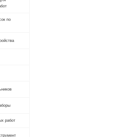
абот
сок по
ройства
ьников
аборы
ых работ
струмент