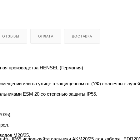
ОТЗЫВЫ
ОПЛАТА
ДОСТАВКА
ьная производства HENSEL (Германия)
помещении или на улице в защищенном от (УФ) солнечных лучей
сальниками ESM 20 со степенью защиты IP55,
7035),
рол,
вводов M20/25,
иты IP65 используйте сальники AKM20/25 для кабеля , EDR20/