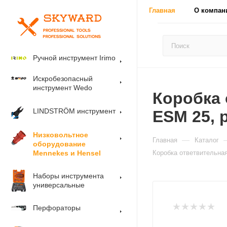
Главная
О компан
Ручной инструмент Irimo
Искробезопасный
инструмент Wedo
Коробка 
LINDSTRÖM инструмент
ESM 25, 
Низковольтное
—
Главная
Каталог
оборудование
Mennekes и Hensel
Коробка ответвительная
Наборы инструмента
универсальные
Перфораторы