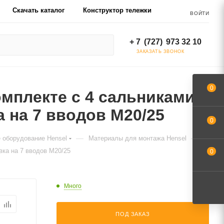
Скачать каталог
Конструктор тележки
ВОЙТИ
+ 7 (727) 973 32 10
ЗАКАЗАТЬ ЗВОНОК
0
омплекте с 4 сальниками
а на 7 вводов M20/25
0
—
—
 оборудование Hensel
Материалы для монтажа Hensel
вка на 7 вводов M20/25
0
Много
ПОД ЗАКАЗ