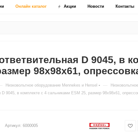
ии
Онлайн каталог
Акции
Новости
Контакты
ответвительная D 9045, в к
размер 98х98х61, опрессовк
—
—
Низковольтное оборудование Mennekes и Hensel
Низковольтное
 D 9045, в комплекте с 4 сальниками ESM 25, размер 98х98х61, опрессо
Артикул:
6000005