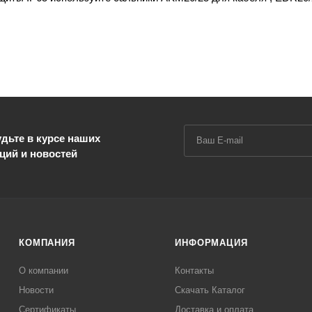
9-17мм,
ник DKL04 1,5-4/6 кв.мм,
5 (AKM).
дьте в курсе наших
ций и новостей
КОМПАНИЯ
ИНФОРМАЦИЯ
О компании
Контакты
Новости
Скачать Каталог
Cертификаты
Доставка и оплата