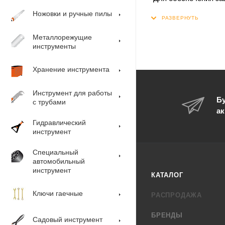
зажим сальника 
труб.
Ножовки и ручные пилы
5-полюсный клемм
Металлорежущие
IP 55 (ESM) / IP 6
инструменты
Хранение инструмента
Инструмент для работы
Бу
с трубами
ак
Гидравлический
инструмент
Специальный
автомобильный
инструмент
КАТАЛОГ
Ключи гаечные
РАСПРОДАЖА
БРЕНДЫ
Садовый инструмент